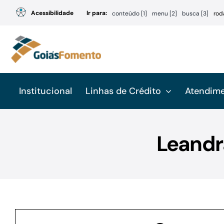
Ir
Acessibilidade
Ir para:
conteúdo [1]
menu [2]
busca [3]
rod
para
o
conteúdo
Institucional
Linhas de Crédito
Atendim
Leandr