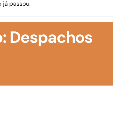
 já passou.
GoiásFomento Investimento
Para modernizar, ampliar, adquirir maquinários,
o: Despachos
realizar obras, dentre outros serviços
Repasse