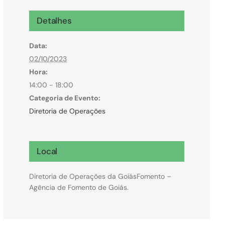
Microcrédito
Detalhes
Para MEI, microempresas e pessoas físicas
Data:
(feirantes e transportes)
02/10/2023
Hora:
14:00 - 18:00
Categoria de Evento:
Diretoria de Operações
Local
Diretoria de Operações da GoiásFomento –
Agência de Fomento de Goiás.
Todas Linhas de Crédito