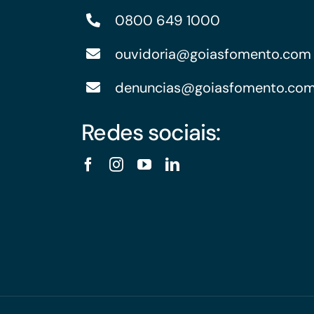
0800 649 1000
ouvidoria@goiasfomento.com
denuncias@goiasfomento.co
Redes sociais: