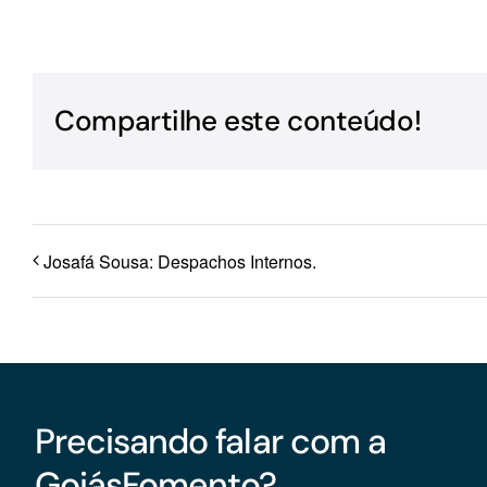
Para os negócios voltados aos serviços do setor de
turismo
Compartilhe este conteúdo!
Josafá Sousa: Despachos Internos.
Precisando falar com a
GoiásFomento?