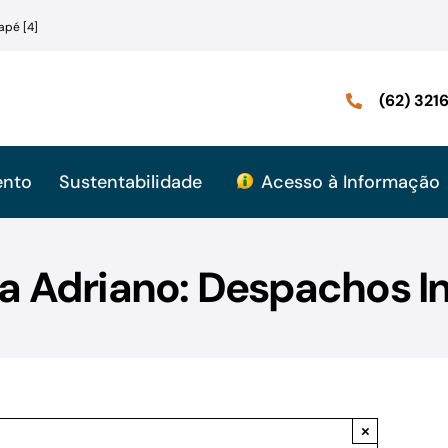
apé [4]
(62) 32
ento
Sustentabilidade
Acesso à Informação
a Adriano: Despachos In
×