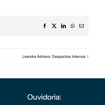
Financiamentos com recursos do BNDES, Fungetur,
Finep, FCO
Facebook
X
LinkedIn
WhatsApp
E-
mail
Leandra Adriano: Despachos Internos.
Ouvidoria: