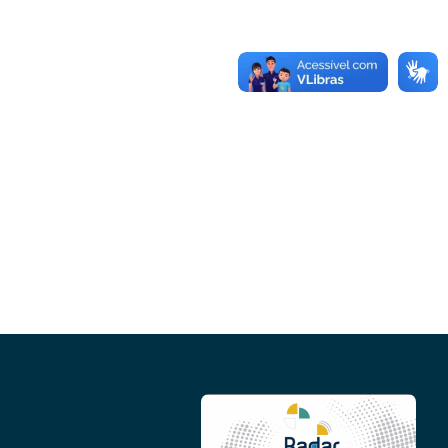
Conheça as demais linhas de crédito da
GoiásFomento