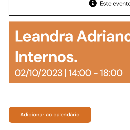
Este evento
GoiásFomento Giro
Para compra de matérias primas, insumos,
Leandra Adrian
manutenção de estoques e despesas operacionais
Internos.
02/10/2023 | 14:00
-
18:00
Adicionar ao calendário
Turismo