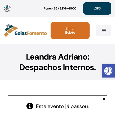
Ir
Fone: (62) 3216-4900
LGPD
para
o
conteúdo
Emitir
Boleto
Toggle
Navig
Institucional
Leandra Adriano:
Abrir 
Despachos Internos.
Linhas de Crédito
Atendimento
×
Sustentabilidade
Este evento já passou.