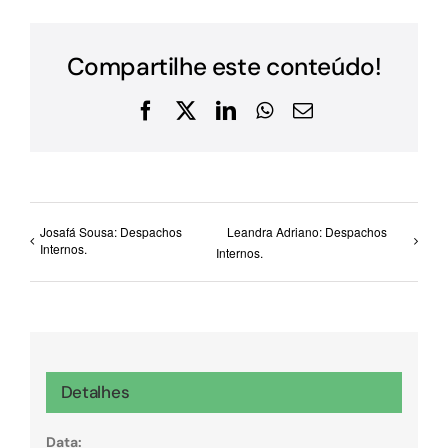
Compartilhe este conteúdo!
Facebook
X
LinkedIn
WhatsApp
E-
mail
Josafá Sousa: Despachos
Leandra Adriano: Despachos
Internos.
Internos.
Detalhes
Data: