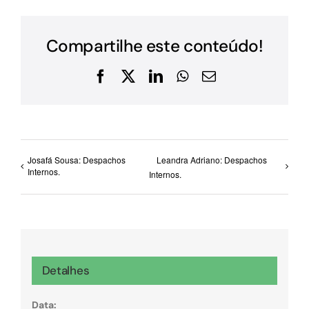
Compartilhe este conteúdo!
Facebook
X
LinkedIn
WhatsApp
E-
mail
Josafá Sousa: Despachos
Leandra Adriano: Despachos
Internos.
Internos.
Detalhes
Data: