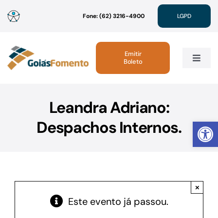
Ir
Fone: (62) 3216-4900
LGPD
para
o
conteúdo
Emitir
Boleto
Toggle
Navig
Institucional
Leandra Adriano:
Abrir 
Despachos Internos.
Linhas de Crédito
Atendimento
×
Sustentabilidade
Este evento já passou.