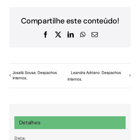
Compartilhe este conteúdo!
Facebook
X
LinkedIn
WhatsApp
E-
mail
Josafá Sousa: Despachos
Leandra Adriano: Despachos
Internos.
Internos.
Detalhes
Data: