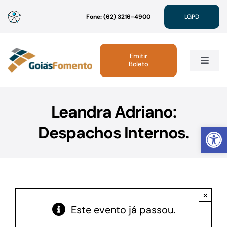
Ir
Fone: (62) 3216-4900
LGPD
para
o
conteúdo
Emitir
Boleto
Toggle
Navig
Institucional
Leandra Adriano:
Abrir 
Despachos Internos.
Linhas de Crédito
Atendimento
×
Sustentabilidade
Este evento já passou.