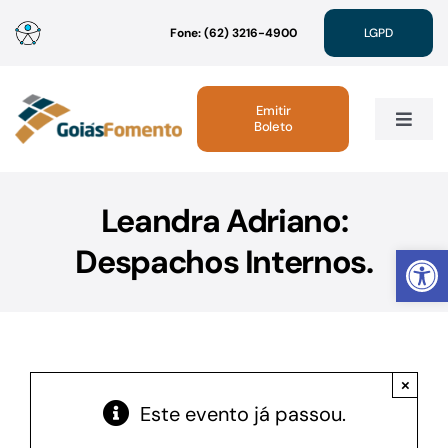
Ir
Fone: (62) 3216-4900
LGPD
para
o
conteúdo
Emitir
Boleto
Toggle
Navig
Institucional
Leandra Adriano:
Abrir 
Despachos Internos.
Linhas de Crédito
Atendimento
×
Sustentabilidade
Este evento já passou.