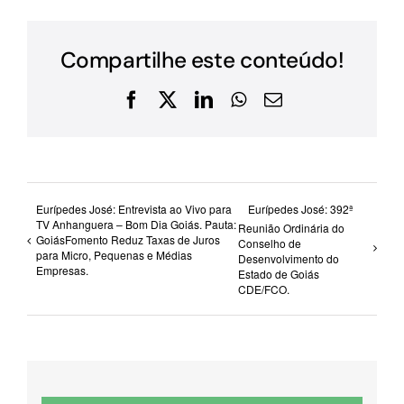
Compartilhe este conteúdo!
Facebook
X
LinkedIn
WhatsApp
E-
mail
Eurípedes José: Entrevista ao Vivo para
Eurípedes José: 392ª
TV Anhanguera – Bom Dia Goiás. Pauta:
Reunião Ordinária do
GoiásFomento Reduz Taxas de Juros
Conselho de
para Micro, Pequenas e Médias
Desenvolvimento do
Empresas.
Estado de Goiás
CDE/FCO.