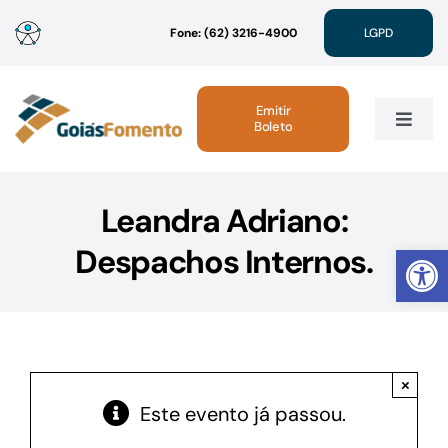
Ir
Fone: (62) 3216-4900
LGPD
para
o
conteúdo
Emitir
Boleto
Toggle
Navig
Institucional
Leandra Adriano:
Abrir 
Despachos Internos.
Linhas de Crédito
Atendimento
×
Sustentabilidade
Este evento já passou.