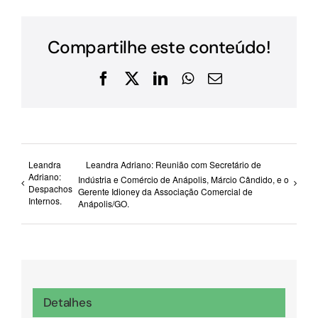
Compartilhe este conteúdo!
Facebook
X
LinkedIn
WhatsApp
E-
mail
Leandra
Leandra Adriano: Reunião com Secretário de
Adriano:
Indústria e Comércio de Anápolis, Márcio Cândido, e o
Despachos
Gerente Idioney da Associação Comercial de
Internos.
Anápolis/GO.
Detalhes