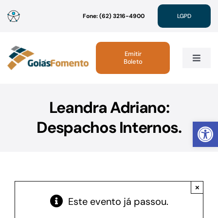
Ir
Fone: (62) 3216-4900
LGPD
para
o
conteúdo
Emitir
Boleto
Toggle
Navig
Institucional
Leandra Adriano:
Abrir 
Despachos Internos.
Linhas de Crédito
Atendimento
×
Sustentabilidade
Este evento já passou.