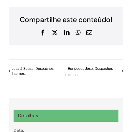
Compartilhe este conteúdo!
Facebook
X
LinkedIn
WhatsApp
E-
mail
Josafá Sousa: Despachos
Eurípedes José: Despachos
Internos.
Internos.
Detalhes
Data: