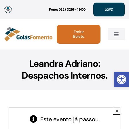
Ir
Fone: (62) 3216-4900
LGPD
para
o
conteúdo
Emitir
Boleto
Toggle
Navig
Institucional
Leandra Adriano:
Abrir 
Despachos Internos.
Linhas de Crédito
Atendimento
×
Sustentabilidade
Este evento já passou.