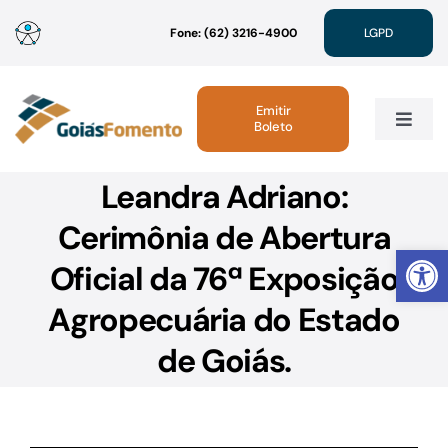
Ir
Fone: (62) 3216-4900
LGPD
para
o
conteúdo
Emitir
Boleto
Toggle
Navig
Leandra Adriano:
Institucional
Cerimônia de Abertura
Abrir 
Linhas de Crédito
Oficial da 76ª Exposição
Agropecuária do Estado
Atendimento
de Goiás.
Sustentabilidade