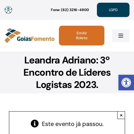
Ir
Fone: (62) 3216-4900
LGPD
para
o
conteúdo
Emitir
Boleto
Toggle
Navig
Leandra Adriano: 3º
Institucional
Encontro de Líderes
Abrir 
Linhas de Crédito
Logistas 2023.
Atendimento
×
Sustentabilidade
Este evento já passou.