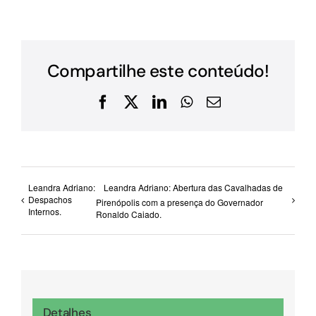
Compartilhe este conteúdo!
Facebook
X
LinkedIn
WhatsApp
E-
mail
Leandra Adriano:
Leandra Adriano: Abertura das Cavalhadas de
Despachos
Pirenópolis com a presença do Governador
Internos.
Ronaldo Caiado.
Detalhes