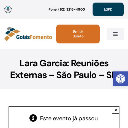
Ir
Fone: (62) 3216-4900
LGPD
para
o
conteúdo
Emitir
Boleto
Toggle
Navig
Institucional
Lara Garcia: Reuniões
Abrir 
Externas – São Paulo – SP.
Linhas de Crédito
Atendimento
×
Sustentabilidade
Este evento já passou.