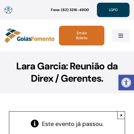
Ir
Fone: (62) 3216-4900
LGPD
para
o
conteúdo
Emitir
Boleto
Toggle
Navig
Institucional
Lara Garcia: Reunião da
Abrir 
Direx / Gerentes.
Linhas de Crédito
Atendimento
×
Sustentabilidade
Este evento já passou.