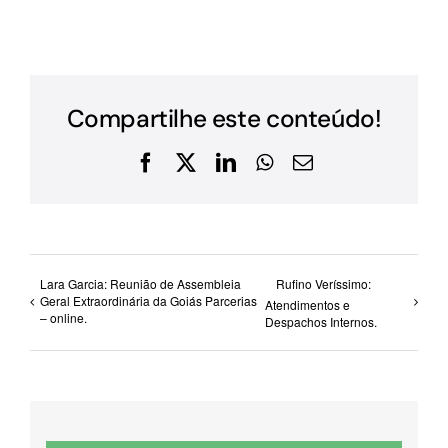
Compartilhe este conteúdo!
Facebook
X
LinkedIn
WhatsApp
E-
mail
Lara Garcia: Reunião de Assembleia
Rufino Veríssimo:
Geral Extraordinária da Goiás Parcerias
Atendimentos e
– online.
Despachos Internos.