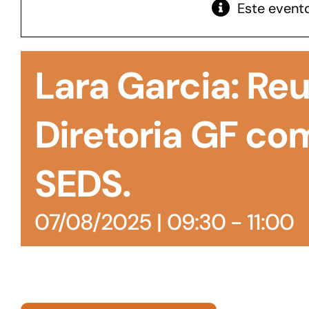
Este evento
GoiásFomento Giro
Para compra de matérias primas, insumos,
Lara Garcia: Re
manutenção de estoques e despesas operacionais
Diretoria GF co
SEDS.
07/08/2025 | 09:30
-
11:00
Turismo