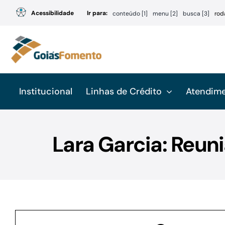
Ir
Acessibilidade
Ir para:
conteúdo [1]
menu [2]
busca [3]
rod
para
o
conteúdo
Institucional
Linhas de Crédito
Atendim
Lara Garcia: Reun