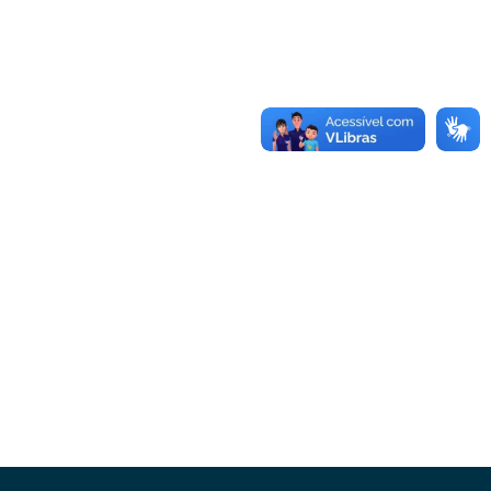
Conheça as demais linhas de crédito da
GoiásFomento