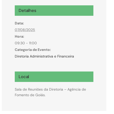
Microcrédito
Detalhes
Para MEI, microempresas e pessoas físicas
Data:
(feirantes e transportes)
07/08/2025
Hora:
09:30 - 11:00
Categoria de Evento:
Diretoria Administrativa e Financeira
Local
Sala de Reuniões da Diretoria – Agência de
Fomento de Goiás.
Todas Linhas de Crédito