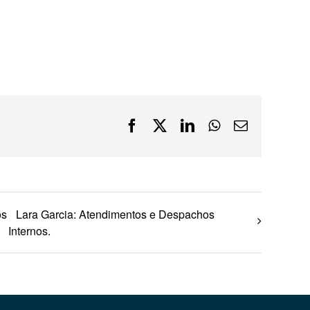
Financiamentos com recursos do BNDES, Fungetur,
Finep, FCO
Facebook
X
LinkedIn
WhatsApp
E-
mail
os
Lara Garcia: Atendimentos e Despachos
Internos.