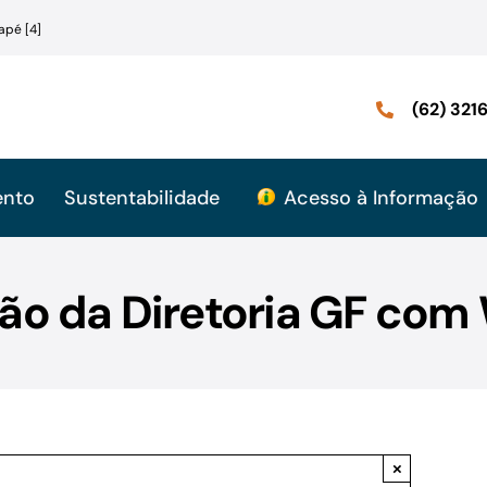
apé [4]
(62) 32
ento
Sustentabilidade
Acesso à Informação
ião da Diretoria GF com 
×