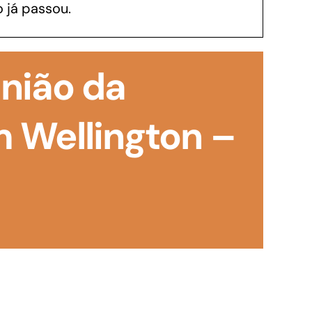
 já passou.
GoiásFomento Investimento
Para modernizar, ampliar, adquirir maquinários,
união da
realizar obras, dentre outros serviços
m Wellington –
Repasse