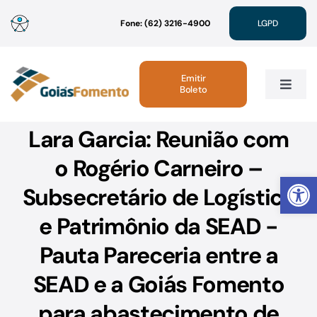
Ir
Fone: (62) 3216-4900
LGPD
para
o
conteúdo
Emitir
Boleto
Toggle
Navig
Lara Garcia: Reunião com
Institucional
o Rogério Carneiro –
Abrir 
Linhas de Crédito
Subsecretário de Logística
e Patrimônio da SEAD -
Atendimento
Pauta Pareceria entre a
Sustentabilidade
SEAD e a Goiás Fomento
para abastecimento de