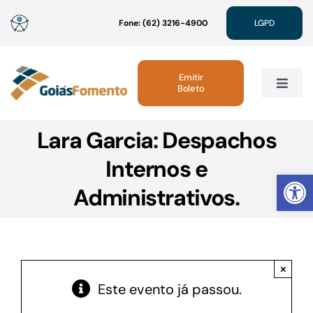
Ir
Fone: (62) 3216-4900
LGPD
para
o
conteúdo
Emitir
Boleto
Toggle
Navig
Lara Garcia: Despachos
Institucional
Internos e
Abrir 
Linhas de Crédito
Administrativos.
Atendimento
×
Sustentabilidade
Este evento já passou.