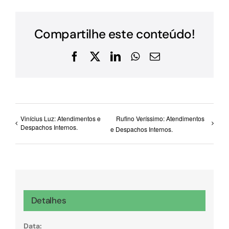
Compartilhe este conteúdo!
Facebook
X
LinkedIn
WhatsApp
E-
mail
Vinícius Luz: Atendimentos e
Rufino Veríssimo: Atendimentos
Despachos Internos.
e Despachos Internos.
Detalhes
Data: