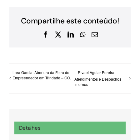
Compartilhe este conteúdo!
Facebook
X
LinkedIn
WhatsApp
E-
mail
Lara Garcia: Abertura da Feira do
Rivael Aguiar Pereira:
Empreendedor em Trindade – GO.
Atendimentos e Despachos
Internos
Detalhes