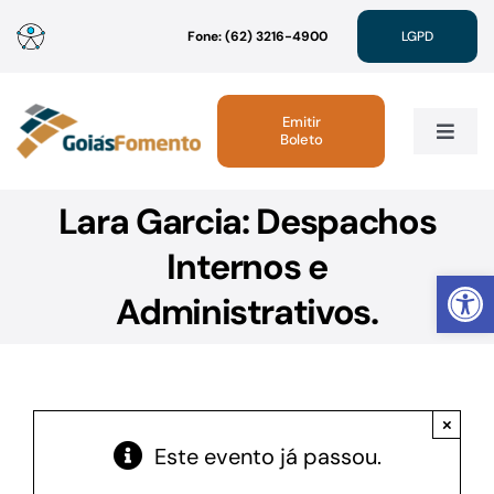
Ir
Fone: (62) 3216-4900
LGPD
para
o
conteúdo
Emitir
Boleto
Toggle
Navig
Lara Garcia: Despachos
Institucional
Internos e
Abrir 
Linhas de Crédito
Administrativos.
Atendimento
×
Sustentabilidade
Este evento já passou.