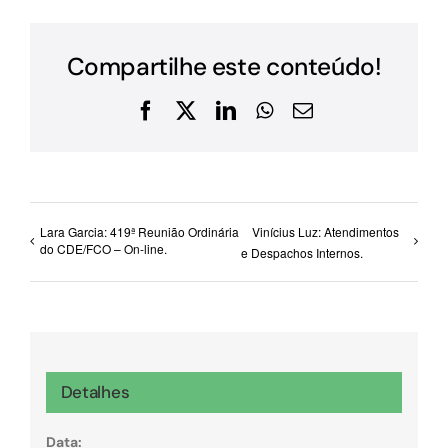
Compartilhe este conteúdo!
Facebook
X
LinkedIn
WhatsApp
E-
mail
Lara Garcia: 419ª Reunião Ordinária
Vinícius Luz: Atendimentos
do CDE/FCO – On-line.
e Despachos Internos.
Detalhes
Data: