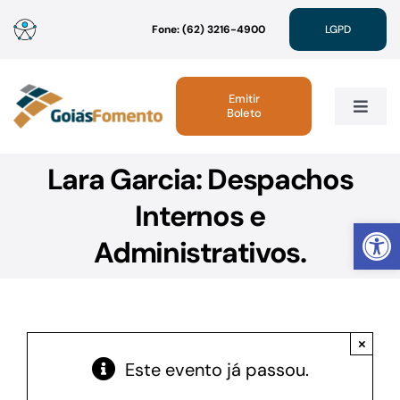
Ir
Fone: (62) 3216-4900
LGPD
para
o
conteúdo
Emitir
Boleto
Toggle
Navig
Lara Garcia: Despachos
Institucional
Internos e
Abrir 
Linhas de Crédito
Administrativos.
Atendimento
×
Sustentabilidade
Este evento já passou.