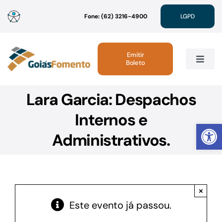
Ir
Fone: (62) 3216-4900
LGPD
para
o
conteúdo
Emitir
Boleto
Toggle
Navig
Lara Garcia: Despachos
Institucional
Internos e
Abrir 
Linhas de Crédito
Administrativos.
Atendimento
×
Sustentabilidade
Este evento já passou.