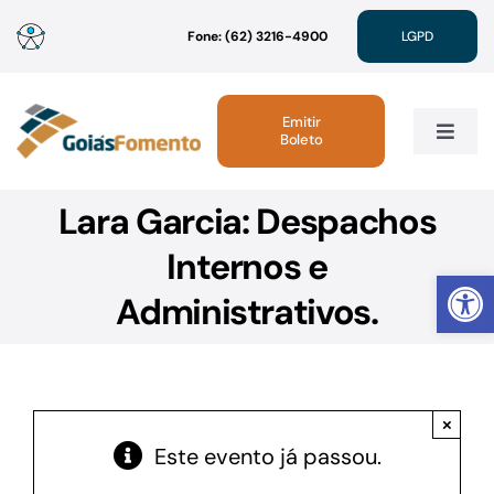
Ir
Fone: (62) 3216-4900
LGPD
para
o
conteúdo
Emitir
Boleto
Toggle
Navig
Lara Garcia: Despachos
Institucional
Internos e
Abrir 
Linhas de Crédito
Administrativos.
Atendimento
×
Sustentabilidade
Este evento já passou.