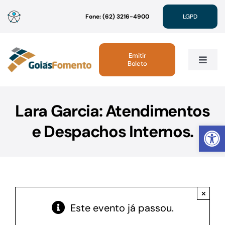
Ir
Fone: (62) 3216-4900
LGPD
para
o
conteúdo
Emitir
Boleto
Toggle
Navig
Institucional
Lara Garcia: Atendimentos
Abrir 
e Despachos Internos.
Linhas de Crédito
Atendimento
×
Sustentabilidade
Este evento já passou.