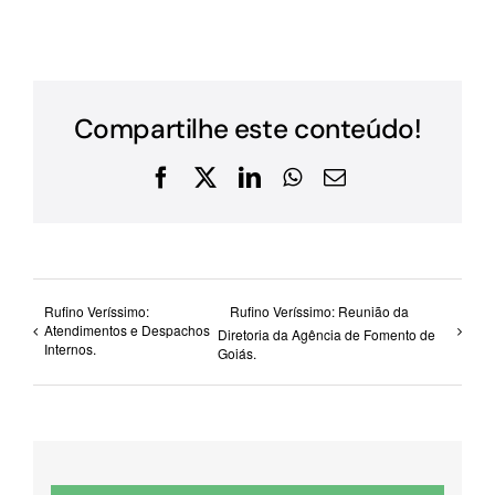
Compartilhe este conteúdo!
Facebook
X
LinkedIn
WhatsApp
E-
mail
Rufino Veríssimo:
Rufino Veríssimo: Reunião da
Atendimentos e Despachos
Diretoria da Agência de Fomento de
Internos.
Goiás.