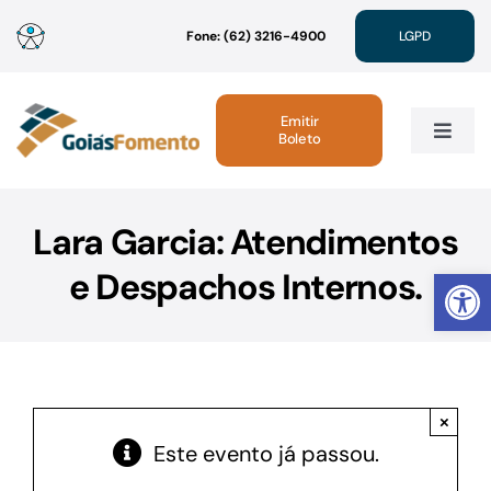
Ir
Fone: (62) 3216-4900
LGPD
para
o
conteúdo
Emitir
Boleto
Toggle
Navig
Institucional
Lara Garcia: Atendimentos
Abrir 
e Despachos Internos.
Linhas de Crédito
Atendimento
×
Sustentabilidade
Este evento já passou.