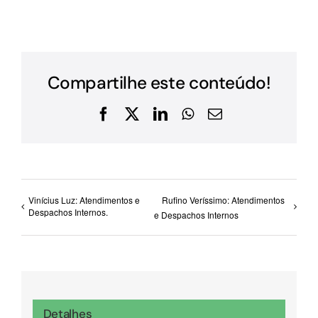
Compartilhe este conteúdo!
Facebook
X
LinkedIn
WhatsApp
E-
mail
Vinícius Luz: Atendimentos e
Rufino Veríssimo: Atendimentos
Despachos Internos.
e Despachos Internos
Detalhes