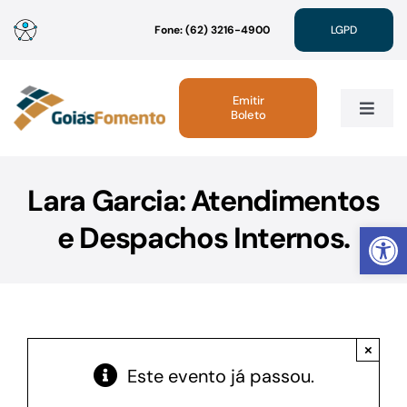
Ir
Fone: (62) 3216-4900
LGPD
para
o
conteúdo
Emitir
Boleto
Toggle
Navig
Institucional
Lara Garcia: Atendimentos
Abrir 
e Despachos Internos.
Linhas de Crédito
Atendimento
×
Sustentabilidade
Este evento já passou.