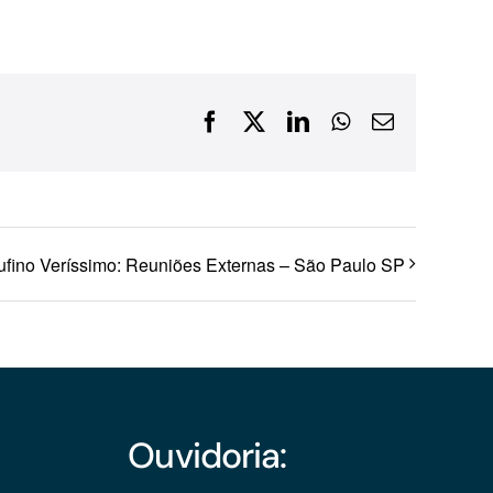
Financiamentos com recursos do BNDES, Fungetur,
Finep, FCO
Facebook
X
LinkedIn
WhatsApp
E-
mail
ufino Veríssimo: Reuniões Externas – São Paulo SP
Ouvidoria: