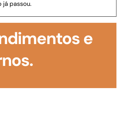
 já passou.
GoiásFomento Investimento
Para modernizar, ampliar, adquirir maquinários,
endimentos e
realizar obras, dentre outros serviços
rnos.
Repasse