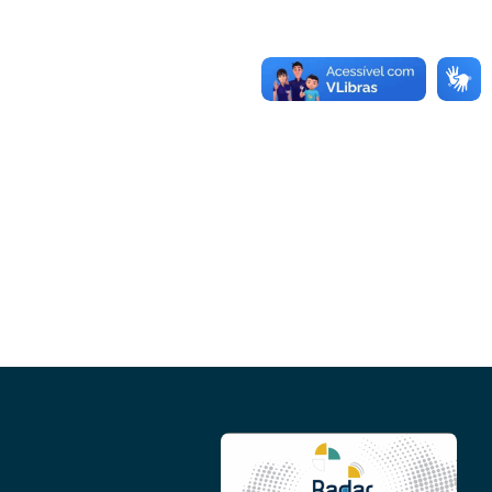
Conheça as demais linhas de crédito da
GoiásFomento