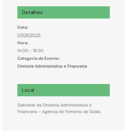
Microcrédito
Detalhes
Para MEI, microempresas e pessoas físicas
Data:
(feirantes e transportes)
01/08/2025
Hora:
14:00 - 18:00
Categoria de Evento:
Diretoria Administrativa e Financeira
Local
Gabinete da Diretoria Administrativa e
Financeira – Agência de Fomento de Goiás.
Todas Linhas de Crédito