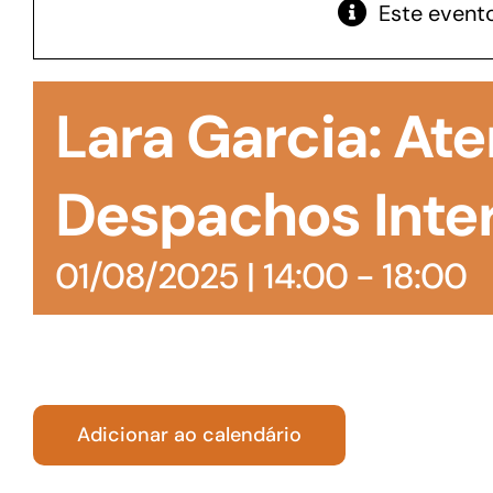
Este evento
GoiásFomento Giro
Para compra de matérias primas, insumos,
Lara Garcia: At
manutenção de estoques e despesas operacionais
Despachos Inte
01/08/2025 | 14:00
-
18:00
Adicionar ao calendário
Turismo