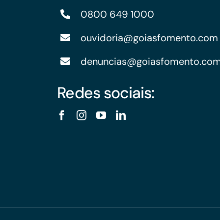
0800 649 1000
ouvidoria@goiasfomento.com
denuncias@goiasfomento.co
Redes sociais: