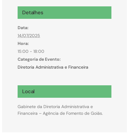
Microcrédito
Detalhes
Para MEI, microempresas e pessoas físicas
Data:
(feirantes e transportes)
14/07/2025
Hora:
15:00 - 18:00
Categoria de Evento:
Diretoria Administrativa e Financeira
Local
Gabinete da Diretoria Administrativa e
Financeira – Agência de Fomento de Goiás.
Todas Linhas de Crédito