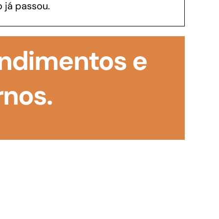
 já passou.
GoiásFomento Investimento
Para modernizar, ampliar, adquirir maquinários,
endimentos e
realizar obras, dentre outros serviços
rnos.
Repasse