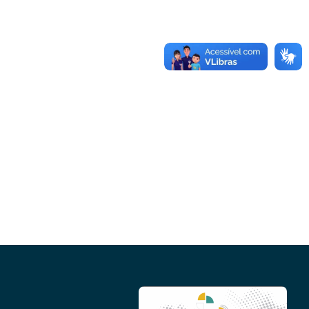
Conheça as demais linhas de crédito da
GoiásFomento