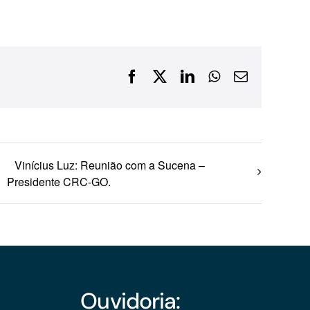
Financiamentos com recursos do BNDES, Fungetur,
Finep, FCO
Facebook
X
LinkedIn
WhatsApp
E-
mail
Vinícius Luz: Reunião com a Sucena –
Presidente CRC-GO.
Ouvidoria: