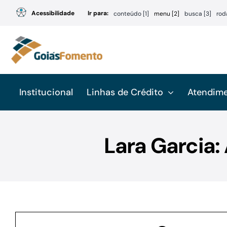
Ir
Acessibilidade
Ir para:
conteúdo [1]
menu [2]
busca [3]
rod
para
o
conteúdo
Institucional
Linhas de Crédito
Atendim
Lara Garcia: