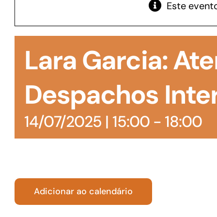
Este evento
GoiásFomento Giro
Para compra de matérias primas, insumos,
Lara Garcia: At
manutenção de estoques e despesas operacionais
Despachos Inte
14/07/2025 | 15:00
-
18:00
Adicionar ao calendário
Turismo