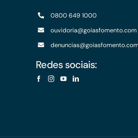
0800 649 1000
ouvidoria@goiasfomento.com
denuncias@goiasfomento.co
Redes sociais: