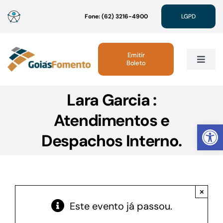
Ir
Fone: (62) 3216-4900
LGPD
para
o
conteúdo
Emitir
Boleto
Toggle
Navig
Lara Garcia :
Institucional
Atendimentos e
Abrir 
Linhas de Crédito
Despachos Interno.
Atendimento
×
Sustentabilidade
Este evento já passou.