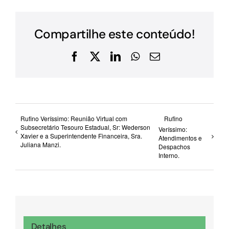
Compartilhe este conteúdo!
Facebook
X
LinkedIn
WhatsApp
E-
mail
Rufino Veríssimo: Reunião Virtual com
Rufino
Subsecretário Tesouro Estadual, Sr: Wederson
Veríssimo:
Xavier e a Superintendente Financeira, Sra.
Atendimentos e
Juliana Manzi.
Despachos
Interno.
Detalhes