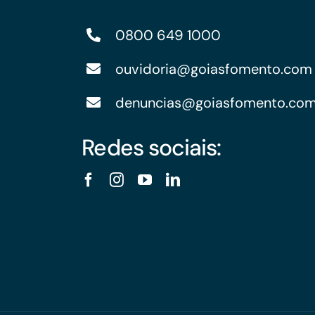
0800 649 1000
ouvidoria@goiasfomento.com
denuncias@goiasfomento.co
Redes sociais: