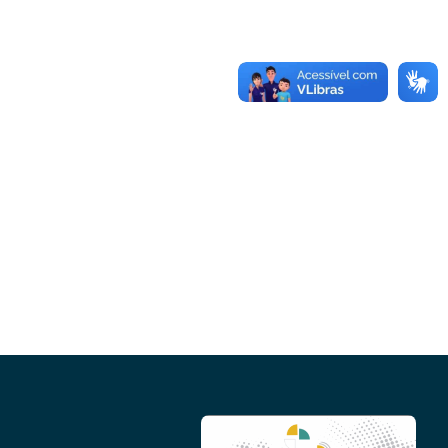
Conheça as demais linhas de crédito da
GoiásFomento