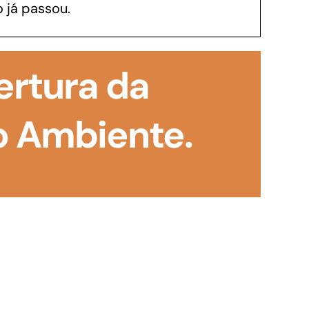
 já passou.
GoiásFomento Investimento
Para modernizar, ampliar, adquirir maquinários,
ertura da
realizar obras, dentre outros serviços
 Ambiente.
Repasse