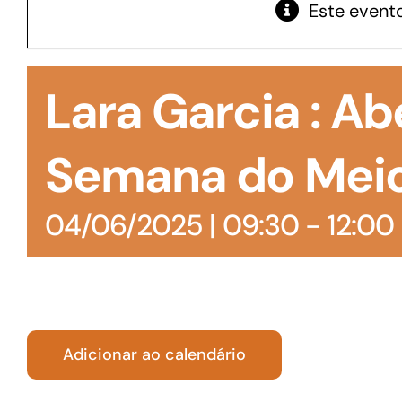
Este evento
GoiásFomento Giro
Para compra de matérias primas, insumos,
Lara Garcia : Ab
manutenção de estoques e despesas operacionais
Semana do Meio
04/06/2025 | 09:30
-
12:00
Adicionar ao calendário
Turismo