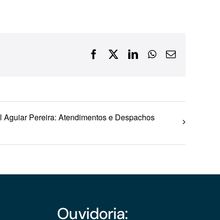
Financiamentos com recursos do BNDES, Fungetur,
Finep, FCO
Facebook
X
LinkedIn
WhatsApp
E-
mail
l Aguiar Pereira: Atendimentos e Despachos
.
Ouvidoria: