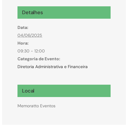
Microcrédito
Detalhes
Para MEI, microempresas e pessoas físicas
Data:
(feirantes e transportes)
04/06/2025
Hora:
09:30 - 12:00
Categoria de Evento:
Diretoria Administrativa e Financeira
Local
Memoratto Eventos
Todas Linhas de Crédito