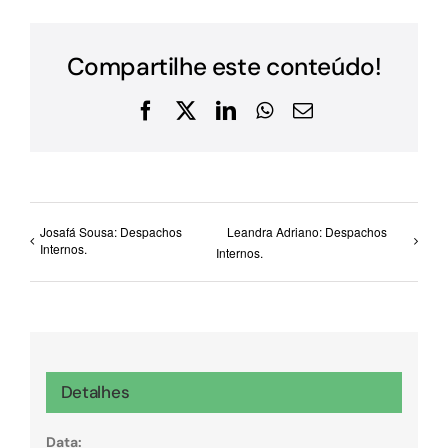
Compartilhe este conteúdo!
Facebook
X
LinkedIn
WhatsApp
E-
mail
Josafá Sousa: Despachos
Leandra Adriano: Despachos
Internos.
Internos.
Detalhes
Data: