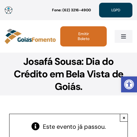
Ir
Fone: (62) 3216-4900
LGPD
para
o
conteúdo
Emitir
Boleto
Toggle
Navig
Josafá Sousa: Dia do
Institucional
Crédito em Bela Vista de
Abrir 
Linhas de Crédito
Goiás.
Atendimento
×
Sustentabilidade
Este evento já passou.