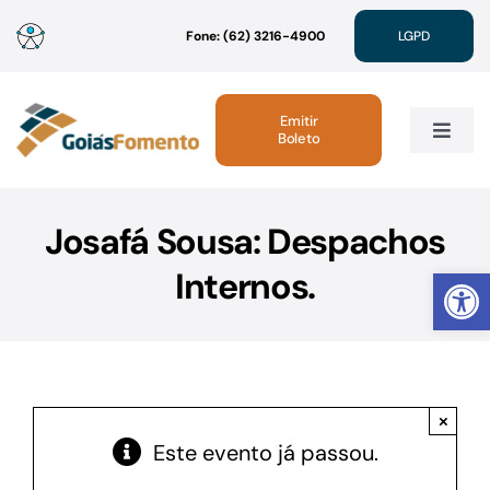
Ir
Fone: (62) 3216-4900
LGPD
para
o
conteúdo
Emitir
Boleto
Toggle
Navig
Institucional
Josafá Sousa: Despachos
Abrir 
Internos.
Linhas de Crédito
Atendimento
×
Sustentabilidade
Este evento já passou.