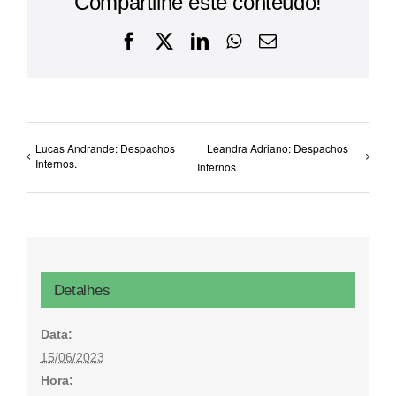
Compartilhe este conteúdo!
Facebook
X
LinkedIn
WhatsApp
E-
mail
Lucas Andrande: Despachos
Leandra Adriano: Despachos
Internos.
Internos.
Detalhes
Data:
15/06/2023
Hora: