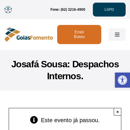
Ir
Fone: (62) 3216-4900
LGPD
para
o
conteúdo
Emitir
Toggle
Boleto
Naviga
Institucional
Josafá Sousa: Despachos
Abrir 
Internos.
Linhas de Crédito
Atendimento
×
Sustentabilidade
Este evento já passou.