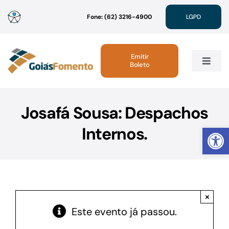
Ir
Fone: (62) 3216-4900
LGPD
para
o
conteúdo
Emitir
Boleto
Toggle
Navig
Institucional
Josafá Sousa: Despachos
Abrir 
Internos.
Linhas de Crédito
Atendimento
×
Sustentabilidade
Este evento já passou.