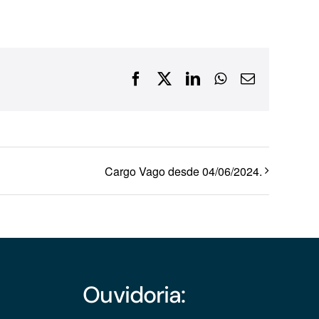
Financiamentos com recursos do BNDES, Fungetur,
Finep, FCO
Facebook
X
LinkedIn
WhatsApp
E-
mail
Cargo Vago desde 04/06/2024.
Ouvidoria: