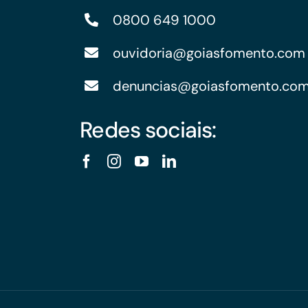
0800 649 1000
ouvidoria@goiasfomento.com
denuncias@goiasfomento.co
Redes sociais: