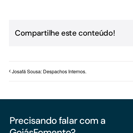
Para os negócios voltados aos serviços do setor de
turismo
Compartilhe este conteúdo!
Josafá Sousa: Despachos Internos.
Precisando falar com a
GoiásFomento?