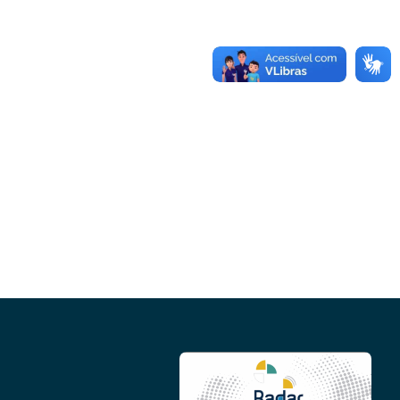
Conheça as demais linhas de crédito da
GoiásFomento