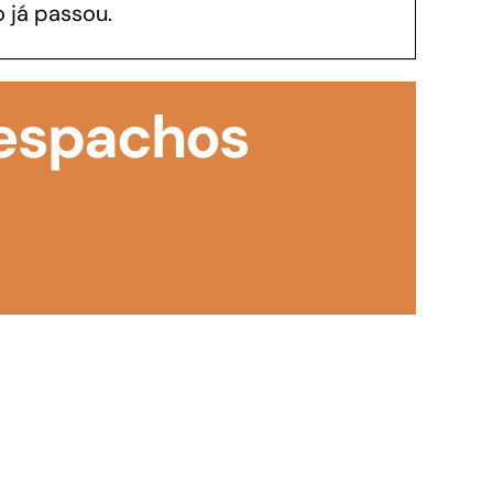
 já passou.
GoiásFomento Investimento
Para modernizar, ampliar, adquirir maquinários,
Despachos
realizar obras, dentre outros serviços
Repasse