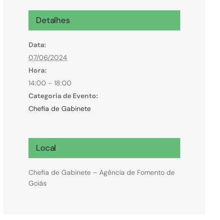
Microcrédito
Detalhes
Para MEI, microempresas e pessoas físicas
Data:
(feirantes e transportes)
07/06/2024
Hora:
14:00 - 18:00
Categoria de Evento:
Chefia de Gabinete
Local
Chefia de Gabinete – Agência de Fomento de
Goiás
Todas Linhas de Crédito