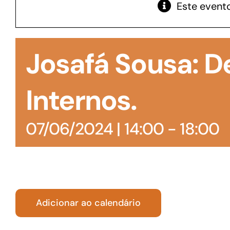
Este evento
GoiásFomento Giro
Para compra de matérias primas, insumos,
Josafá Sousa: 
manutenção de estoques e despesas operacionais
Internos.
07/06/2024 | 14:00
-
18:00
Adicionar ao calendário
Turismo