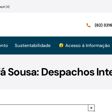
apé [4]
(62) 32
ento
Sustentabilidade
Acesso à Informação
á Sousa: Despachos Int
×