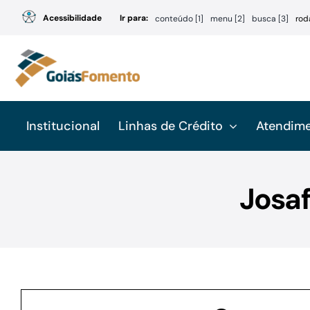
Ir
Acessibilidade
Ir para:
conteúdo [1]
menu [2]
busca [3]
rod
para
o
conteúdo
Institucional
Linhas de Crédito
Atendim
Josaf