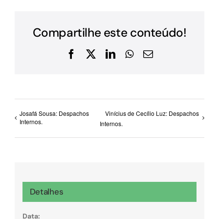
Compartilhe este conteúdo!
Facebook
X
LinkedIn
WhatsApp
E-
mail
Josafá Sousa: Despachos
Vinícius de Cecílio Luz: Despachos
Internos.
Internos.
Detalhes
Data: