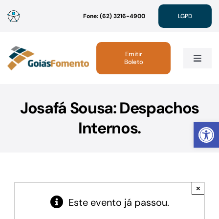
Ir
Fone: (62) 3216-4900
LGPD
para
o
conteúdo
Emitir
Boleto
Toggle
Navig
Institucional
Josafá Sousa: Despachos
Abrir 
Internos.
Linhas de Crédito
Atendimento
×
Sustentabilidade
Este evento já passou.