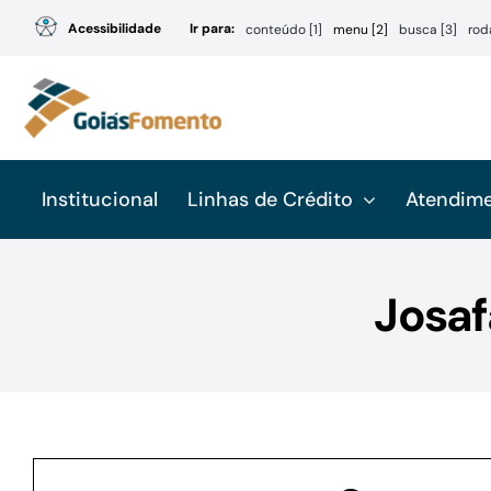
Ir
Acessibilidade
Ir para:
conteúdo [1]
menu [2]
busca [3]
rod
para
o
conteúdo
Institucional
Linhas de Crédito
Atendim
Josaf