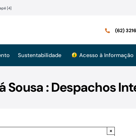
apé [4]
(62) 32
ento
Sustentabilidade
Acesso à Informação
á Sousa : Despachos Int
×