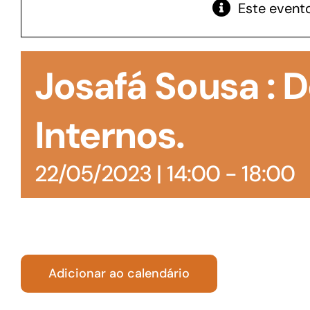
Este evento
GoiásFomento Giro
Para compra de matérias primas, insumos,
Josafá Sousa : 
manutenção de estoques e despesas operacionais
Internos.
22/05/2023 | 14:00
-
18:00
Adicionar ao calendário
Turismo