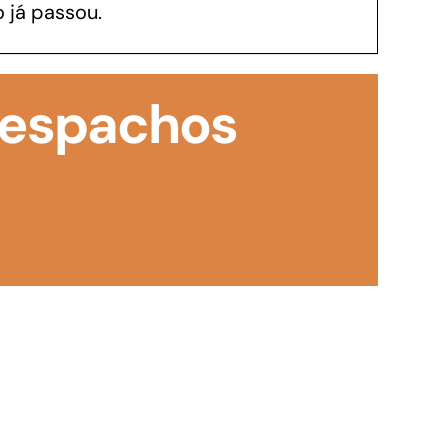
 já passou.
GoiásFomento Investimento
Para modernizar, ampliar, adquirir maquinários,
Despachos
realizar obras, dentre outros serviços
Repasse