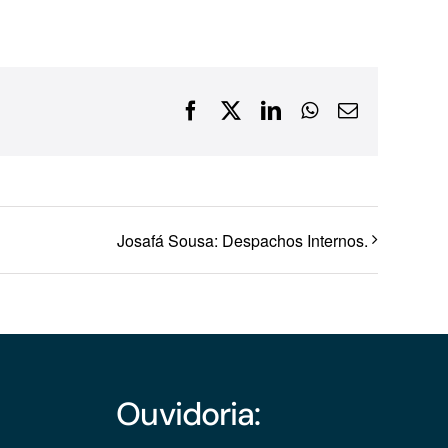
Financiamentos com recursos do BNDES, Fungetur,
Finep, FCO
Facebook
X
LinkedIn
WhatsApp
E-
mail
Josafá Sousa: Despachos Internos.
Ouvidoria: