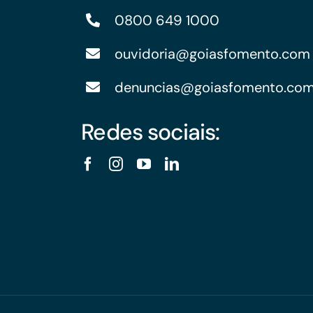
0800 649 1000
ouvidoria@goiasfomento.com
denuncias@goiasfomento.co
Redes sociais: