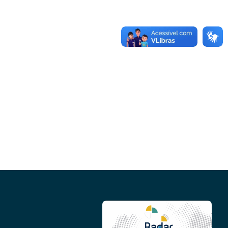
Conheça as demais linhas de crédito da
GoiásFomento