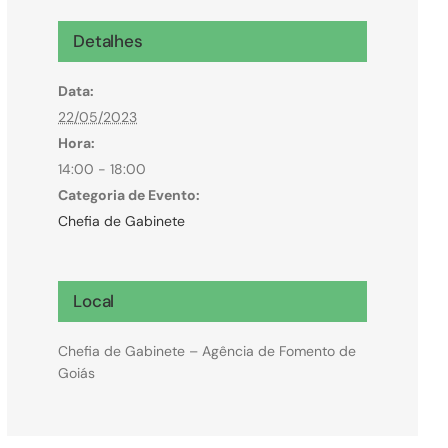
Microcrédito
Detalhes
Para MEI, microempresas e pessoas físicas
Data:
(feirantes e transportes)
22/05/2023
Hora:
14:00 - 18:00
Categoria de Evento:
Chefia de Gabinete
Local
Chefia de Gabinete – Agência de Fomento de
Goiás
Todas Linhas de Crédito