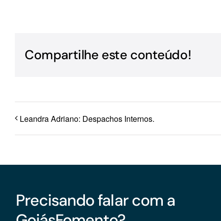
Para os negócios voltados aos serviços do setor de
turismo
Compartilhe este conteúdo!
Leandra Adriano: Despachos Internos.
Precisando falar com a
GoiásFomento?