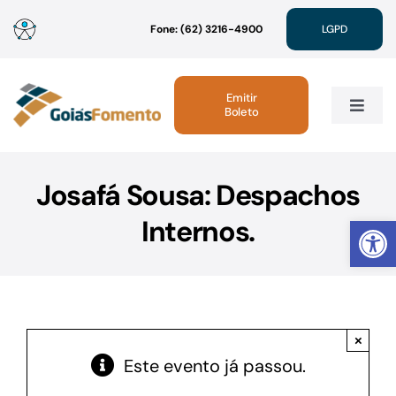
Ir
Fone: (62) 3216-4900
LGPD
para
o
conteúdo
Emitir
Boleto
Toggle
Navig
Institucional
Josafá Sousa: Despachos
Abrir 
Internos.
Linhas de Crédito
Atendimento
×
Sustentabilidade
Este evento já passou.