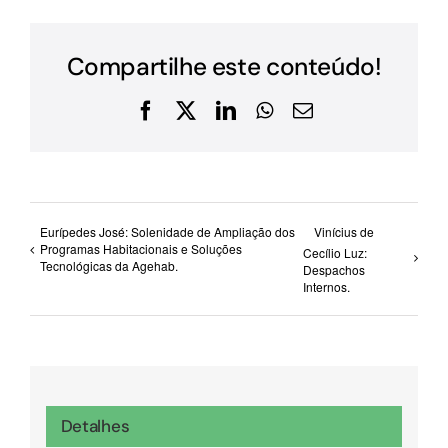
Compartilhe este conteúdo!
Facebook
X
LinkedIn
WhatsApp
E-
mail
Eurípedes José: Solenidade de Ampliação dos
Vinícius de
Programas Habitacionais e Soluções
Cecílio Luz:
Tecnológicas da Agehab.
Despachos
Internos.
Detalhes