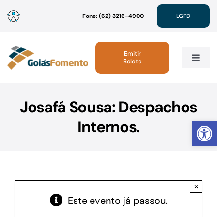
Ir
Fone: (62) 3216-4900
LGPD
para
o
conteúdo
Emitir
Boleto
Toggle
Navig
Institucional
Josafá Sousa: Despachos
Abrir 
Internos.
Linhas de Crédito
Atendimento
×
Sustentabilidade
Este evento já passou.