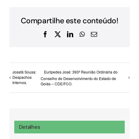
Compartilhe este conteúdo!
Facebook
X
LinkedIn
WhatsApp
E-
mail
Josafá Sousa:
Eurípedes José: 393ª Reunião Ordinária do
Despachos
Conselho de Desenvolvimento do Estado de
Internos.
Goiás – CDE/FCO.
Detalhes