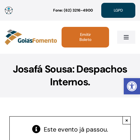
Ir
Fone: (62) 3216-4900
LGPD
para
o
conteúdo
Emitir
Boleto
Toggle
Navig
Institucional
Josafá Sousa: Despachos
Abrir 
Internos.
Linhas de Crédito
Atendimento
×
Sustentabilidade
Este evento já passou.