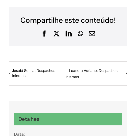
Compartilhe este conteúdo!
Facebook
X
LinkedIn
WhatsApp
E-
mail
Josafá Sousa: Despachos
Leandra Adriano: Despachos
Internos.
Internos.
Detalhes
Data: