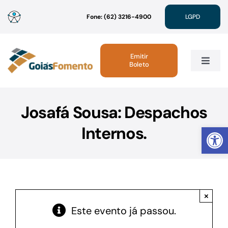
Ir
Fone: (62) 3216-4900
LGPD
para
o
conteúdo
Emitir
Boleto
Toggle
Navig
Institucional
Josafá Sousa: Despachos
Abrir 
Internos.
Linhas de Crédito
Atendimento
×
Sustentabilidade
Este evento já passou.