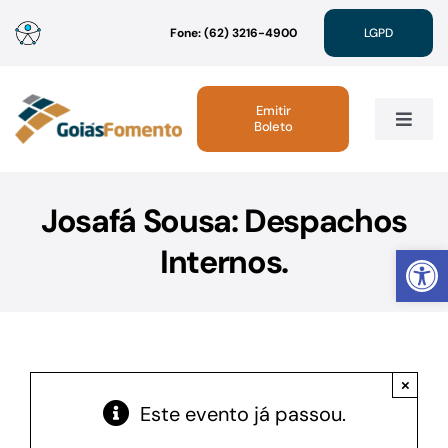
Ir
Fone: (62) 3216-4900
LGPD
para
o
conteúdo
Emitir
Boleto
Toggle
Navig
Institucional
Josafá Sousa: Despachos
Abrir 
Internos.
Linhas de Crédito
Atendimento
×
Sustentabilidade
Este evento já passou.