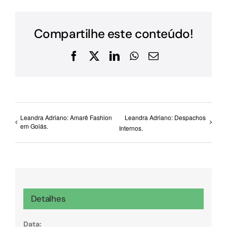
Compartilhe este conteúdo!
Facebook
X
LinkedIn
WhatsApp
E-
mail
Leandra Adriano: Amarê Fashion
Leandra Adriano: Despachos
em Goiás.
Internos.
Detalhes
Data: