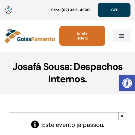
Ir
Fone: (62) 3216-4900
LGPD
para
o
conteúdo
Emitir
Boleto
Toggle
Navig
Institucional
Josafá Sousa: Despachos
Abrir 
Internos.
Linhas de Crédito
Atendimento
×
Sustentabilidade
Este evento já passou.