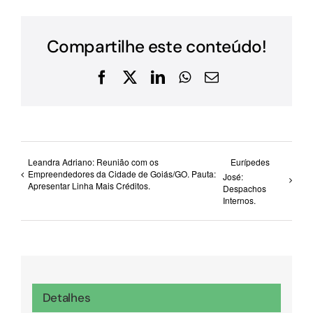
Compartilhe este conteúdo!
Facebook
X
LinkedIn
WhatsApp
E-
mail
Leandra Adriano: Reunião com os
Eurípedes
Empreendedores da Cidade de Goiás/GO. Pauta:
José:
Apresentar Linha Mais Créditos.
Despachos
Internos.
Detalhes