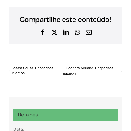
Compartilhe este conteúdo!
Facebook
X
LinkedIn
WhatsApp
E-
mail
Josafá Sousa: Despachos
Leandra Adriano: Despachos
Internos.
Internos.
Detalhes
Data: