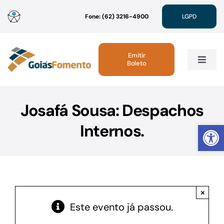
Ir
Fone: (62) 3216-4900
LGPD
para
o
conteúdo
Emitir
Boleto
Toggle
Navig
Institucional
Josafá Sousa: Despachos
Abrir 
Internos.
Linhas de Crédito
Atendimento
×
Sustentabilidade
Este evento já passou.