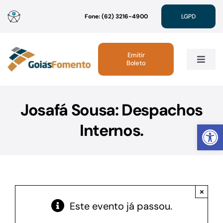
Ir
Fone: (62) 3216-4900
LGPD
para
o
conteúdo
Emitir
Boleto
Toggle
Navig
Institucional
Josafá Sousa: Despachos
Abrir 
Internos.
Linhas de Crédito
Atendimento
×
Sustentabilidade
Este evento já passou.