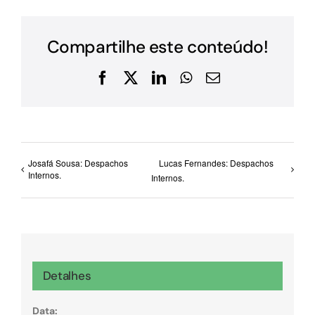
Compartilhe este conteúdo!
Facebook
X
LinkedIn
WhatsApp
E-
mail
Josafá Sousa: Despachos
Lucas Fernandes: Despachos
Internos.
Internos.
Detalhes
Data: