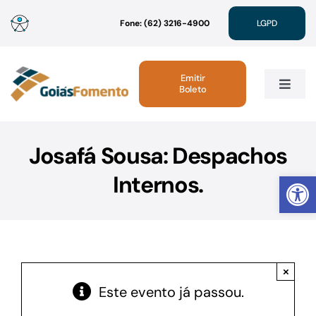
Ir
Fone: (62) 3216-4900
LGPD
para
o
conteúdo
Emitir
Boleto
Toggle
Navig
Institucional
Josafá Sousa: Despachos
Abrir 
Internos.
Linhas de Crédito
Atendimento
×
Sustentabilidade
Este evento já passou.