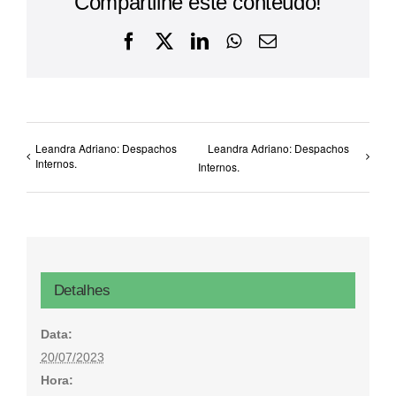
Compartilhe este conteúdo!
Facebook
X
LinkedIn
WhatsApp
E-
mail
Leandra Adriano: Despachos
Leandra Adriano: Despachos
Internos.
Internos.
Detalhes
Data:
20/07/2023
Hora: