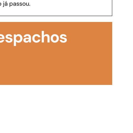
 já passou.
GoiásFomento Investimento
Para modernizar, ampliar, adquirir maquinários,
Despachos
realizar obras, dentre outros serviços
Repasse