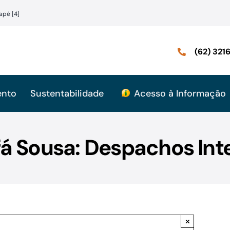
apé [4]
(62) 32
ento
Sustentabilidade
Acesso à Informação
á Sousa: Despachos Int
×