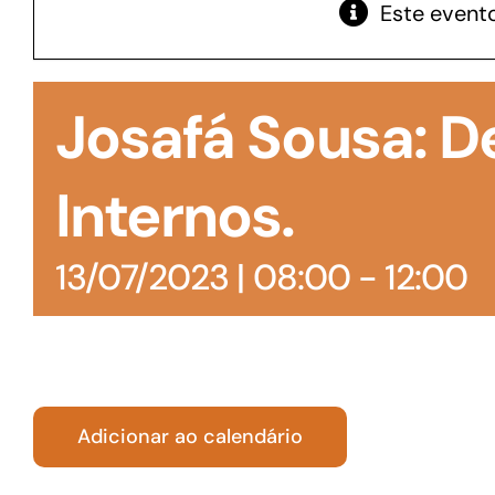
Este evento
GoiásFomento Giro
Para compra de matérias primas, insumos,
Josafá Sousa: 
manutenção de estoques e despesas operacionais
Internos.
13/07/2023 | 08:00
-
12:00
Adicionar ao calendário
Turismo