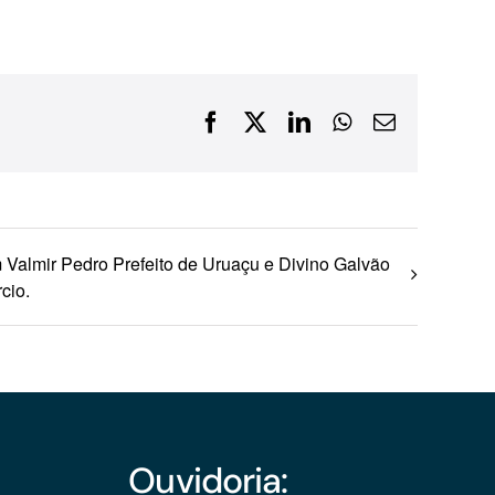
Financiamentos com recursos do BNDES, Fungetur,
Finep, FCO
Facebook
X
LinkedIn
WhatsApp
E-
mail
Valmir Pedro Prefeito de Uruaçu e Divino Galvão
cio.
Ouvidoria: