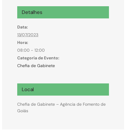
Microcrédito
Detalhes
Para MEI, microempresas e pessoas físicas
Data:
(feirantes e transportes)
13/07/2023
Hora:
08:00 - 12:00
Categoria de Evento:
Chefia de Gabinete
Local
Chefia de Gabinete – Agência de Fomento de
Goiás
Todas Linhas de Crédito