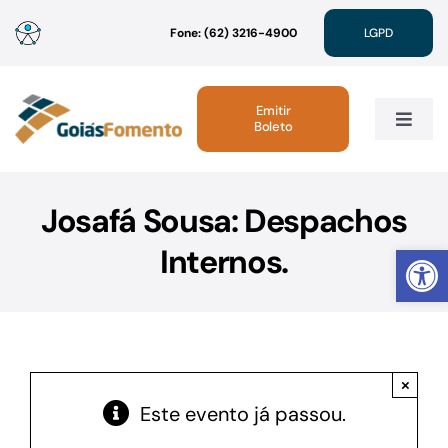
Ir
Fone: (62) 3216-4900
LGPD
para
o
conteúdo
Emitir
Boleto
Toggle
Navig
Institucional
Josafá Sousa: Despachos
Abrir 
Internos.
Linhas de Crédito
Atendimento
×
Sustentabilidade
Este evento já passou.