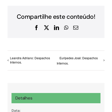
Compartilhe este conteúdo!
Facebook
X
LinkedIn
WhatsApp
E-
mail
Leandra Adriano: Despachos
Eurípedes José: Despachos
Internos.
Internos.
Detalhes
Data: