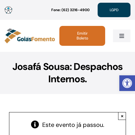
Ir
Fone: (62) 3216-4900
LGPD
para
o
conteúdo
Emitir
Boleto
Toggle
Navig
Institucional
Josafá Sousa: Despachos
Abrir 
Internos.
Linhas de Crédito
Atendimento
×
Sustentabilidade
Este evento já passou.