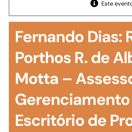
Este evento
GoiásFomento Giro
Para compra de matérias primas, insumos,
Fernando Dias:
manutenção de estoques e despesas operacionais
Porthos R. de A
Motta – Assess
Gerenciamento 
Escritório de Pro
Turismo