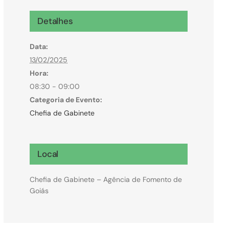
Microcrédito
Detalhes
Para MEI, microempresas e pessoas físicas
Data:
(feirantes e transportes)
13/02/2025
Hora:
08:30 - 09:00
Categoria de Evento:
Chefia de Gabinete
Local
Chefia de Gabinete – Agência de Fomento de
Goiás
Todas Linhas de Crédito