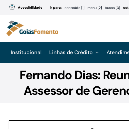
Ir
Acessibilidade
Ir para:
conteúdo [1]
menu [2]
busca [3]
rod
para
o
conteúdo
Institucional
Linhas de Crédito
Atendim
Fernando Dias: Reu
Assessor de Gerenc