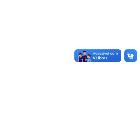
Conheça as demais linhas de crédito da
GoiásFomento