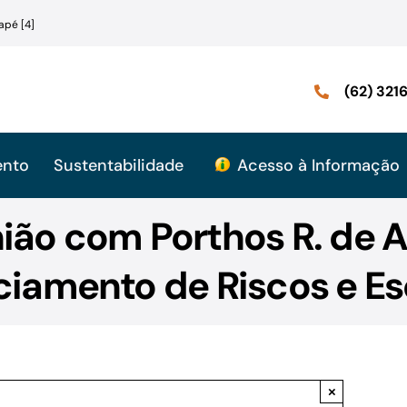
apé [4]
(62) 32
ento
Sustentabilidade
Acesso à Informação
nião com Porthos R. de 
iamento de Riscos e Escr
×