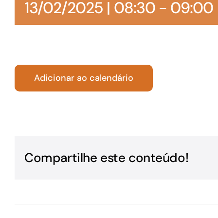
13/02/2025 | 08:30
-
09:00
Para os negócios voltados aos serviços do setor de
turismo
Adicionar ao calendário
Compartilhe este conteúdo!