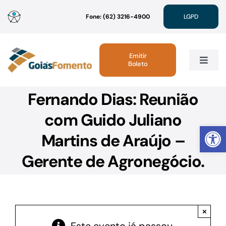
Ir
Fone: (62) 3216-4900
LGPD
para
o
conteúdo
Emitir
Boleto
Toggle
Navig
Fernando Dias: Reunião
Institucional
com Guido Juliano
Abrir 
Linhas de Crédito
Martins de Araújo –
Gerente de Agronegócio.
Atendimento
Sustentabilidade
×