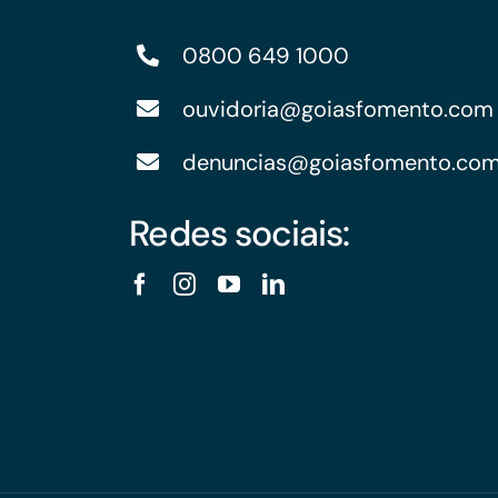
0800 649 1000
ouvidoria@goiasfomento.com
denuncias@goiasfomento.co
Redes sociais: