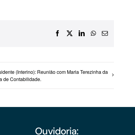
Financiamentos com recursos do BNDES, Fungetur,
Finep, FCO
Facebook
X
LinkedIn
WhatsApp
E-
mail
idente (Interino): Reunião com Maria Terezinha da
a de Contabilidade.
Ouvidoria: