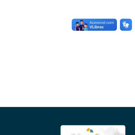
Conheça as demais linhas de crédito da
GoiásFomento