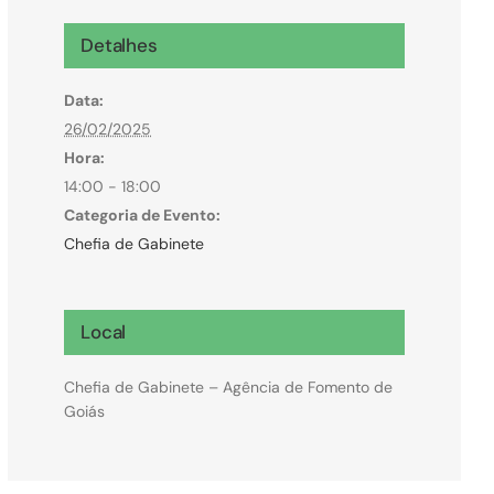
Microcrédito
Detalhes
Para MEI, microempresas e pessoas físicas
Data:
(feirantes e transportes)
26/02/2025
Hora:
14:00 - 18:00
Categoria de Evento:
Chefia de Gabinete
Local
Chefia de Gabinete – Agência de Fomento de
Goiás
Todas Linhas de Crédito