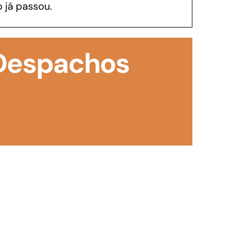
 já passou.
GoiásFomento Investimento
Para modernizar, ampliar, adquirir maquinários,
 Despachos
realizar obras, dentre outros serviços
Repasse