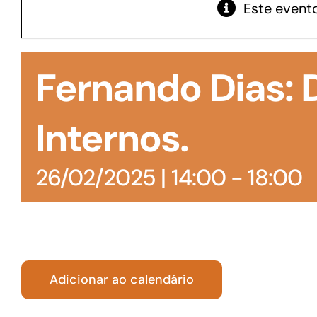
Este evento
GoiásFomento Giro
Para compra de matérias primas, insumos,
Fernando Dias:
manutenção de estoques e despesas operacionais
Internos.
26/02/2025 | 14:00
-
18:00
Adicionar ao calendário
Turismo