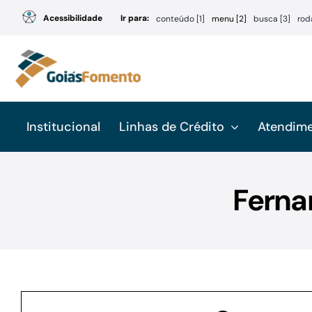
Ir
Acessibilidade
Ir para:
conteúdo [1]
menu [2]
busca [3]
rod
para
o
conteúdo
Institucional
Linhas de Crédito
Atendim
Ferna