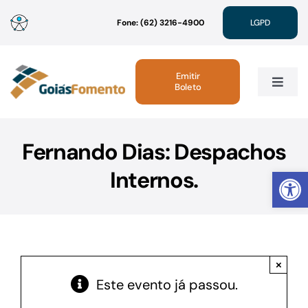
Ir
Fone: (62) 3216-4900
LGPD
para
o
conteúdo
Emitir
Boleto
Toggle
Navig
Institucional
Fernando Dias: Despachos
Abrir 
Internos.
Linhas de Crédito
Atendimento
×
Sustentabilidade
Este evento já passou.